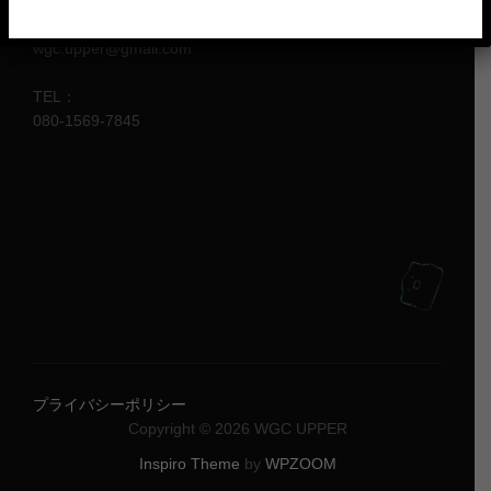
e-mail：
wgc.upper@gmail.com
TEL：
080-1569-7845
プライバシーポリシー
Copyright © 2026 WGC UPPER
Inspiro Theme
by
WPZOOM