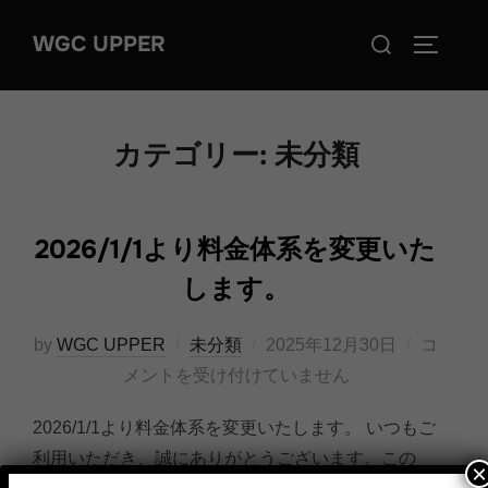
コ
検
WGC UPPER
ン
サイドバ
索
テ
対
ン
象:
ツ
カテゴリー:
未分類
へ
ス
キ
2026/1/1より料金体系を変更いた
ッ
します。
プ
投
by
WGC UPPER
未分類
2025年12月30日
コ
稿
メントを受け付けていません
日:
2026/1/1より料金体系を変更いたします。 いつもご
利用いただき、誠にありがとうございます。この
×