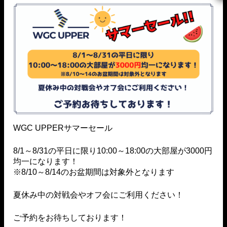
度、WGC UPPERの料金を一部変更することとなり
ました。 新しい料金は、2026/1/1より適用されま
す。新料金体系 …
“2026/1/1より料金体系を変更いた
続きを読む
WGC UPPERサマーセール
WGC UPPER
8/1～8/31の平日に限り10:00～18:00の大部屋が3000円
均一になります！
※8/10～8/14のお盆期間は対象外となります
所在地：
〒190-0021
夏休み中の対戦会やオフ会にご利用ください！
東京都立川市羽衣町2-4-13
羽衣長田ビル201
ご予約をお待ちしております！