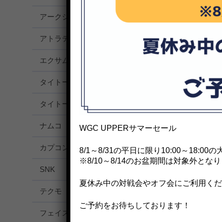
アークシステムワークス
G
アトラティーバ・ジャパン
ア
エクサム
ア
タイトー
ス
タイトー
パ
ナムコ
鉄
WGC UPPERサマーセール
カプコン
燃
8/1～8/31の平日に限り10:00～18:
※8/10～8/14のお盆期間は対象外とな
SNK
武
夏休み中の対戦会やオフ会にご利用くだ
テクモ
闘
ご予約をお待ちしております！
フェイス
マ