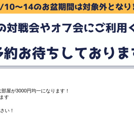
UILTY GEAR XX Λ CORE
ルカナハート
ルカナハートFULL!
ーパーパズルボブル
ズルボブル3
拳2 Ver.B
えろ!ジャスティス学園
00の大部屋が3000円均一になります！
ります
力 〜BURIKI ONE〜
さい！
姫伝承 ANGEL EYES
ネーアイドルエクスチェンジャー