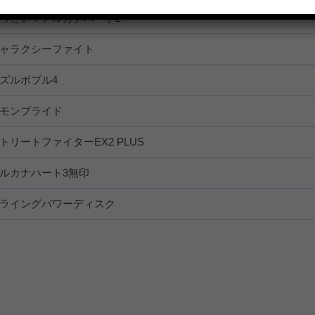
っごい！アルカナハート2
ャラクシーファイト
ズルボブル4
モンブライド
トリートファイターEX2 PLUS
ルカナハート3無印
ライングパワーディスク