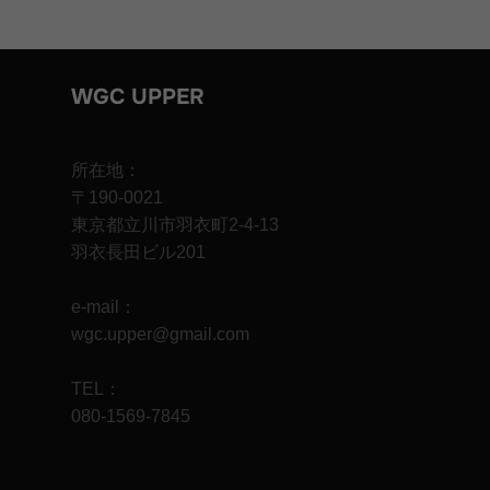
WGC UPPER
所在地：
〒190-0021
東京都立川市羽衣町2-4-13
羽衣長田ビル201
e-mail：
wgc.upper@gmail.com
TEL：
080-1569-7845