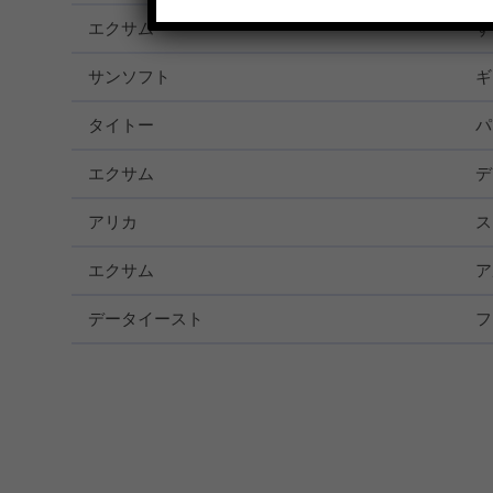
エクサム
す
サンソフト
ギ
タイトー
パ
エクサム
デ
アリカ
ス
エクサム
ア
データイースト
フ