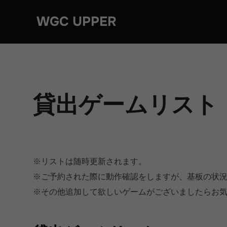
コ
WGC UPPER
ン
テ
ン
ツ
へ
ス
貸出ゲームリスト
キ
ッ
プ
※リストは随時更新されます。
※ご予約された際に動作確認をしますが、基板の状
※その他追加して欲しいゲームがございましたらお