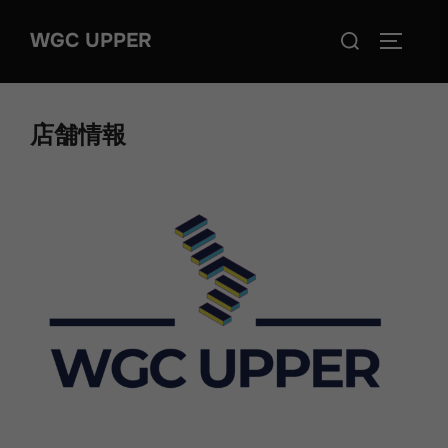
コ
検
WGC UPPER
ン
サイドバ
索
テ
対
ン
象:
ツ
店舗情報
へ
ス
キ
ッ
プ