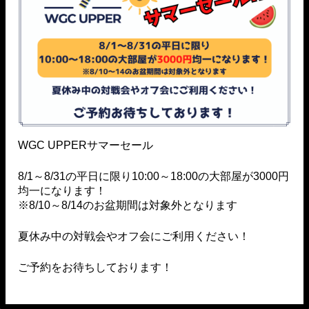
羽衣長田ビル201
TEL：080-1569-7845
JR中央線 立川駅より徒歩20分
JR南武線 西国立駅より徒歩10分
※World Game Circusの外階段で2階に上がった先が
店舗になります。
WGC UPPERサマーセール
※駐車場がないため、お車でお越しの際は最寄のコ
8/1～8/31の平日に限り10:00～18:00の大部屋が3000円
インパーキングをご利用ください。
均一になります！
※8/10～8/14のお盆期間は対象外となります
夏休み中の対戦会やオフ会にご利用ください！
ご予約をお待ちしております！