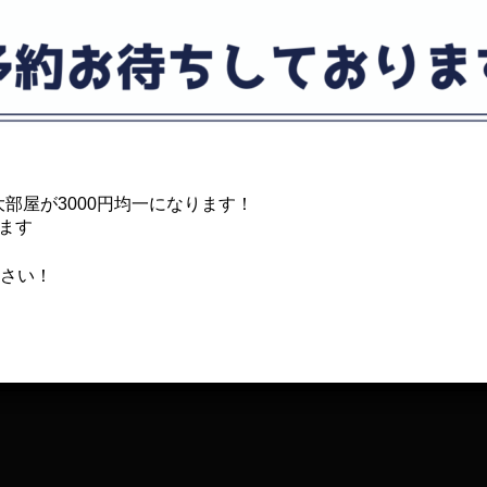
投稿者
投稿者
WGC UPPER
00の大部屋が3000円均一になります！
ります
さい！