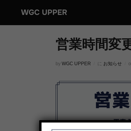
コ
WGC UPPER
ン
テ
ン
ツ
営業時間変
へ
ス
キ
by
WGC UPPER
に
お知らせ
ッ
プ