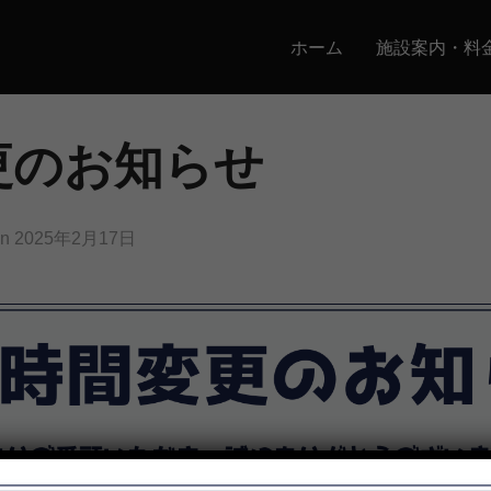
ホーム
施設案内・料
更のお知らせ
投
on
2025年2月17日
稿
日: